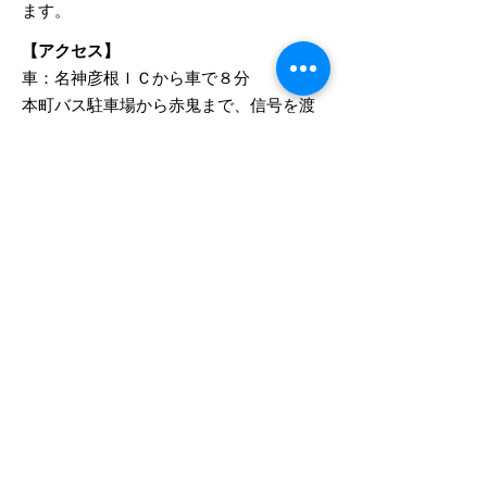
ます。
【アクセス】
車：名神彦根ＩＣから車で８分
​本町バス駐車場から赤鬼まで、信号を渡
って徒歩３分
お問い合わせ
ご予約 空情報 TEL
0749-49-
2150
料理、
お部屋の相談 FAX
0749-49-
216
0
© 2023 著作権表示の例 -
Wix.com
で作成されたホ