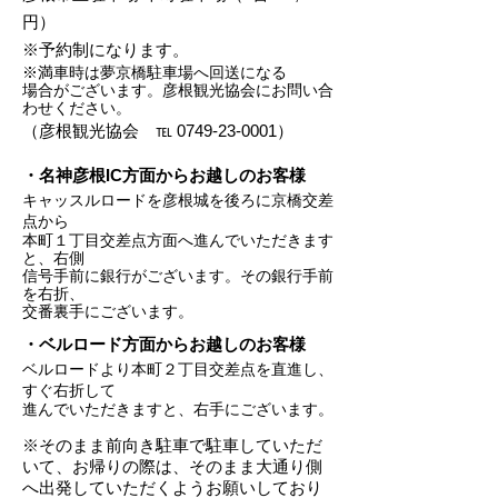
円）
※予約制になります。
※満車時は夢京橋駐車場へ回送になる
場合が
ございます。
彦根観光協会にお問い合
わせください。
​（彦根観光協会 ℡
0749-23-0001
）
・名神彦根IC方面からお越しのお客様
キャッスルロードを彦根城を後ろに京橋交差
点から
本町１丁目交差点方面へ
進んでいただきます
と、右側
信号手前に銀行がございます。
その銀行手前
を右折
、
交番裏手にございます。
・ベルロード方面からお越しのお客様
ベルロードより本町２丁目交差点を直進し、
すぐ右折して
ございます。
進んでいただきますと、右手に
※そのまま前向き駐車で駐車していただ
いて、
お帰りの際は、そのまま大通り側
へ出発していただく
ようお願いしており