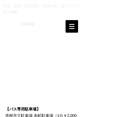
赤鬼｜彦根｜団体昼食・団体夕食｜近江牛すき
焼き御膳
HIKONE
akaoni​​
【バス専用
駐車場】​
彦根市立駐車場
本町駐車場（1台￥2,000