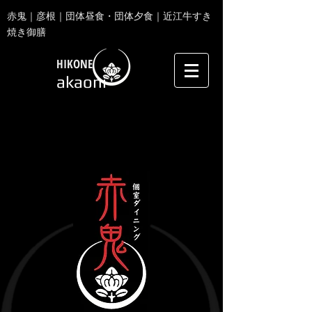
赤鬼｜彦根｜団体昼食・団体夕食｜近江牛すき
焼き御膳
HIKONE
akaoni​​
個室ダ
イ
ン
ニ
グ
赤鬼